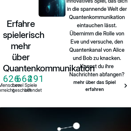
innovatives Spiel, das dich
in die spannende Welt der
Quantenkommunikation
Erfahre
eintauchen lässt.
spielerisch
Übernimm die Rolle von
Eve und versuche, den
mehr
Quantenkanal von Alice
über
und Bob zu knacken.
Quantenkommunikation
Kannst du ihre
Nachrichten abfangen?
626
664
291
mehr über das Spiel
Menschen
Level
Spiele
erfahren
erreicht
geschafft
beendet