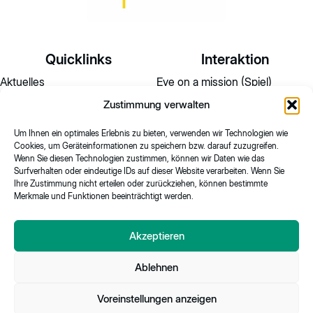
Quicklinks
Interaktion
Aktuelles
Eve on a mission (Spiel)
Zustimmung verwalten
Wissensmagazin
Umfrage
Glossar
Quantenkompass – Das Quiz
Um Ihnen ein optimales Erlebnis zu bieten, verwenden wir Technologien wie
Cookies, um Geräteinformationen zu speichern bzw. darauf zuzugreifen.
Hackathon2025
Wenn Sie diesen Technologien zustimmen, können wir Daten wie das
Surfverhalten oder eindeutige IDs auf dieser Website verarbeiten. Wenn Sie
Über uns
Ihre Zustimmung nicht erteilen oder zurückziehen, können bestimmte
Merkmale und Funktionen beeinträchtigt werden.
Akzeptieren
Datenschutz
Impres
© 2026 Fraunhofer. All rights reserved.
Ablehnen
Voreinstellungen anzeigen